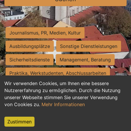
Journalismus, PR, Medien, Kultur
Ausbildungsplätze
Sonstige Dienstleistungen
Sicherheitsdienste
Management, Beratung
Praktika, Werkstudenten, Abschlussarbeiten
Wir verwenden Cookies, um Ihnen eine bessere
Personalwesen
Assistenz, Sekretariat
Nutzererfahrung zu ermöglichen. Durch die Nutzung
unserer Webseite stimmen Sie unserer Verwendung
Hilfskräfte, Aushilfs- und Nebenjobs
von Cookies zu.
Mehr Informationen
Einkauf, Logistik, Materialwirtschaft
Zustimmen
Weiterbildung, Studium, duale Ausbildung