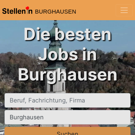
BURGHAUSEN
Die besten
Jobs in
Burghausen
Beruf, Fachrichtung, Firma
Ort, Stadt
Suchen