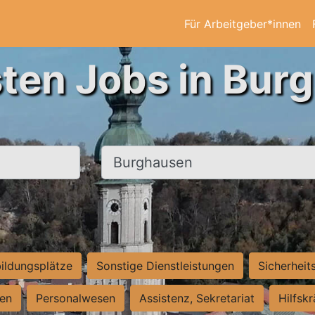
Für Arbeitgeber*innen
sten Jobs in Bur
Ort, Stadt
ildungsplätze
Sonstige Dienstleistungen
Sicherheit
ten
Personalwesen
Assistenz, Sekretariat
Hilfsk