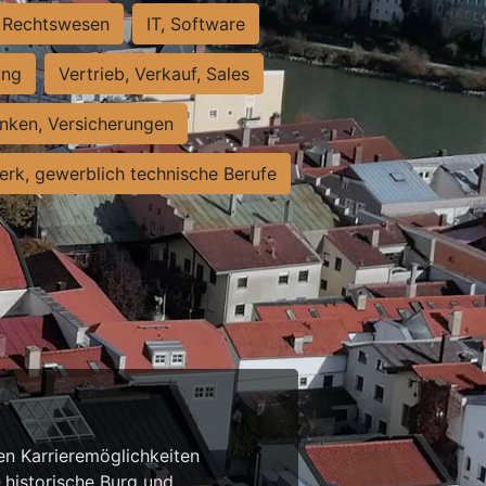
Rechtswesen
IT, Software
ung
Vertrieb, Verkauf, Sales
nken, Versicherungen
rk, gewerblich technische Berufe
n Karrieremöglichkeiten
e historische Burg und