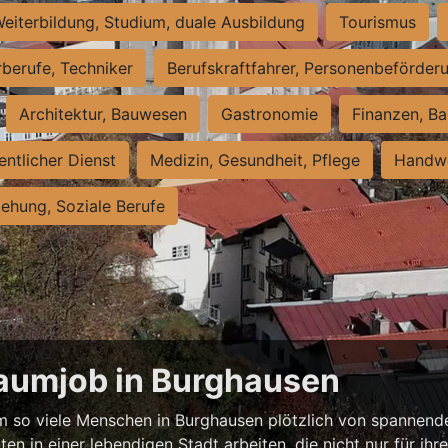
eiterbildung, Studium, duale Ausbildung
Tourismus
rberufe, Techniker
Berufskraftfahrer, Personenbeförder
Architektur, Bauwesen
Gastronomie
Finanzen, Ba
entlicher Dienst
Medizin, Gesundheit, Pflege
Handwe
iehung, Soziale Berufe
raumjob in Burghausen
 so viele Menschen in Burghausen plötzlich von spannende
ten in einer lebendigen Stadt arbeiten, die nicht nur für ihr