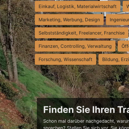
Einkauf, Logistik, Materialwirtschaft
W
Marketing, Werbung, Design
Ingenieu
Selbstständigkeit, Freelancer, Franchise
Finanzen, Controlling, Verwaltung
Öff
Forschung, Wissenschaft
Bildung, Erz
Finden Sie Ihren T
Schon mal darüber nachgedacht, warum
sprechen? Stellen Sie sich vor, Sie könn