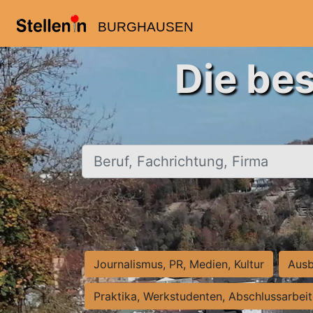
BURGHAUSEN
Die be
Beruf, Fachrichtung, Firma
Journalismus, PR, Medien, Kultur
Ausb
Praktika, Werkstudenten, Abschlussarbei