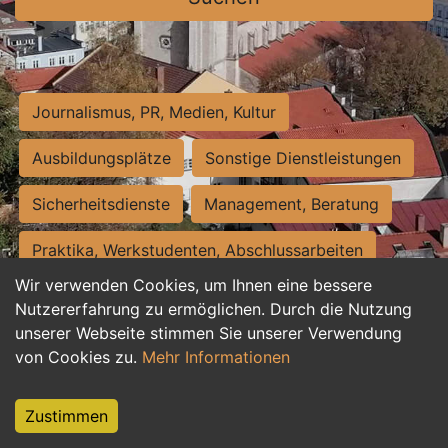
Journalismus, PR, Medien, Kultur
Ausbildungsplätze
Sonstige Dienstleistungen
Sicherheitsdienste
Management, Beratung
Praktika, Werkstudenten, Abschlussarbeiten
Wir verwenden Cookies, um Ihnen eine bessere
Personalwesen
Assistenz, Sekretariat
Nutzererfahrung zu ermöglichen. Durch die Nutzung
unserer Webseite stimmen Sie unserer Verwendung
Hilfskräfte, Aushilfs- und Nebenjobs
von Cookies zu.
Mehr Informationen
Einkauf, Logistik, Materialwirtschaft
Zustimmen
Weiterbildung, Studium, duale Ausbildung