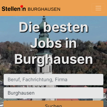
BURGHAUSEN
Die besten
Jobs in
Burghausen
Beruf, Fachrichtung, Firma
Ort, Stadt
Suchen