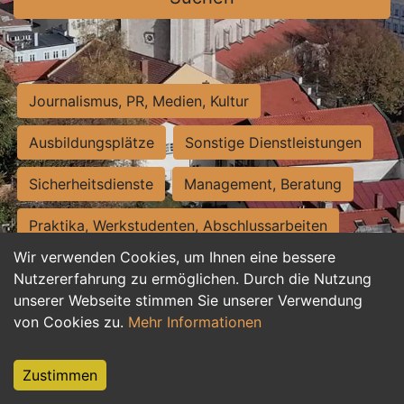
Journalismus, PR, Medien, Kultur
Ausbildungsplätze
Sonstige Dienstleistungen
Sicherheitsdienste
Management, Beratung
Praktika, Werkstudenten, Abschlussarbeiten
Wir verwenden Cookies, um Ihnen eine bessere
Personalwesen
Assistenz, Sekretariat
Nutzererfahrung zu ermöglichen. Durch die Nutzung
unserer Webseite stimmen Sie unserer Verwendung
Hilfskräfte, Aushilfs- und Nebenjobs
von Cookies zu.
Mehr Informationen
Einkauf, Logistik, Materialwirtschaft
Zustimmen
Weiterbildung, Studium, duale Ausbildung