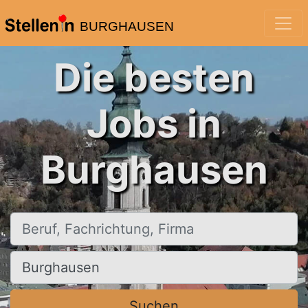
BURGHAUSEN
Die besten
Jobs in
Burghausen
Beruf, Fachrichtung, Firma
Ort, Stadt
Suchen