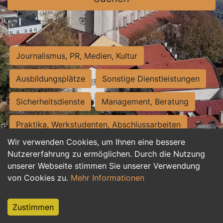
Journalismus, PR, Medien, Kultur
Ausbildungsplätze
Sonstige Dienstleistungen
Sicherheitsdienste
Management, Beratung
Praktika, Werkstudenten, Abschlussarbeiten
Wir verwenden Cookies, um Ihnen eine bessere
Personalwesen
Assistenz, Sekretariat
Nutzererfahrung zu ermöglichen. Durch die Nutzung
unserer Webseite stimmen Sie unserer Verwendung
Hilfskräfte, Aushilfs- und Nebenjobs
von Cookies zu.
Mehr Informationen
Einkauf, Logistik, Materialwirtschaft
Zustimmen
Weiterbildung, Studium, duale Ausbildung