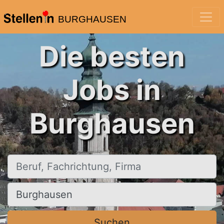
BURGHAUSEN
Die besten
Jobs in
Burghausen
Beruf, Fachrichtung, Firma
Ort, Stadt
Suchen