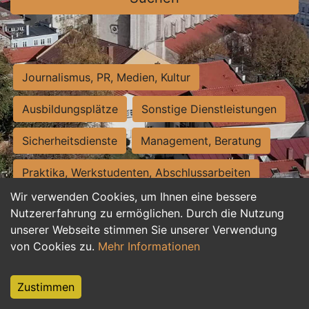
Journalismus, PR, Medien, Kultur
Ausbildungsplätze
Sonstige Dienstleistungen
Sicherheitsdienste
Management, Beratung
Praktika, Werkstudenten, Abschlussarbeiten
Wir verwenden Cookies, um Ihnen eine bessere
Personalwesen
Assistenz, Sekretariat
Nutzererfahrung zu ermöglichen. Durch die Nutzung
unserer Webseite stimmen Sie unserer Verwendung
Hilfskräfte, Aushilfs- und Nebenjobs
von Cookies zu.
Mehr Informationen
Einkauf, Logistik, Materialwirtschaft
Zustimmen
Weiterbildung, Studium, duale Ausbildung