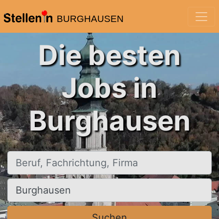
BURGHAUSEN
Die besten
Jobs in
Burghausen
Beruf, Fachrichtung, Firma
Ort, Stadt
Suchen