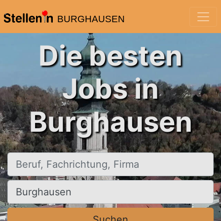
BURGHAUSEN
Die besten
Jobs in
Burghausen
Beruf, Fachrichtung, Firma
Ort, Stadt
Suchen