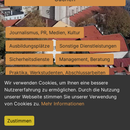
Journalismus, PR, Medien, Kultur
Ausbildungsplätze
Sonstige Dienstleistungen
Sicherheitsdienste
Management, Beratung
Praktika, Werkstudenten, Abschlussarbeiten
Wir verwenden Cookies, um Ihnen eine bessere
Personalwesen
Assistenz, Sekretariat
Nutzererfahrung zu ermöglichen. Durch die Nutzung
unserer Webseite stimmen Sie unserer Verwendung
Hilfskräfte, Aushilfs- und Nebenjobs
von Cookies zu.
Mehr Informationen
Einkauf, Logistik, Materialwirtschaft
Zustimmen
Weiterbildung, Studium, duale Ausbildung