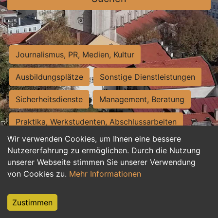
Journalismus, PR, Medien, Kultur
Ausbildungsplätze
Sonstige Dienstleistungen
Sicherheitsdienste
Management, Beratung
Praktika, Werkstudenten, Abschlussarbeiten
Wir verwenden Cookies, um Ihnen eine bessere
Personalwesen
Assistenz, Sekretariat
Nutzererfahrung zu ermöglichen. Durch die Nutzung
unserer Webseite stimmen Sie unserer Verwendung
Hilfskräfte, Aushilfs- und Nebenjobs
von Cookies zu.
Mehr Informationen
Einkauf, Logistik, Materialwirtschaft
Zustimmen
Weiterbildung, Studium, duale Ausbildung