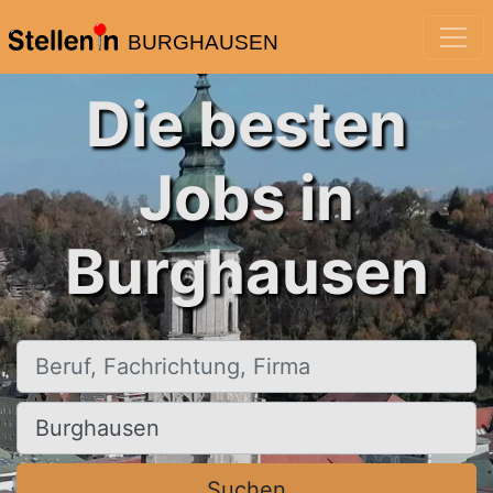
BURGHAUSEN
Die besten
Jobs in
Burghausen
Beruf, Fachrichtung, Firma
Ort, Stadt
Suchen