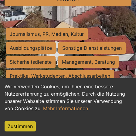
Journalismus, PR, Medien, Kultur
Ausbildungsplätze
Sonstige Dienstleistungen
Sicherheitsdienste
Management, Beratung
Praktika, Werkstudenten, Abschlussarbeiten
Wir verwenden Cookies, um Ihnen eine bessere
Personalwesen
Assistenz, Sekretariat
Nutzererfahrung zu ermöglichen. Durch die Nutzung
unserer Webseite stimmen Sie unserer Verwendung
Hilfskräfte, Aushilfs- und Nebenjobs
von Cookies zu.
Mehr Informationen
Einkauf, Logistik, Materialwirtschaft
Zustimmen
Weiterbildung, Studium, duale Ausbildung