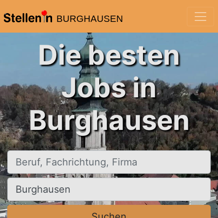
BURGHAUSEN
Die besten
Jobs in
Burghausen
Beruf, Fachrichtung, Firma
Ort, Stadt
Suchen