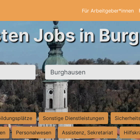
Für Arbeitgeber*innen
sten Jobs in Bur
Ort, Stadt
ildungsplätze
Sonstige Dienstleistungen
Sicherheit
ten
Personalwesen
Assistenz, Sekretariat
Hilfsk