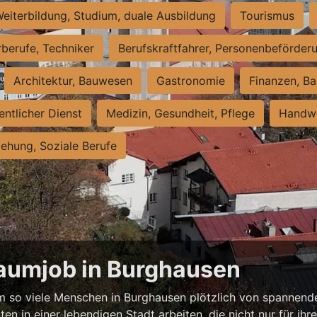
eiterbildung, Studium, duale Ausbildung
Tourismus
rberufe, Techniker
Berufskraftfahrer, Personenbeförder
Architektur, Bauwesen
Gastronomie
Finanzen, Ba
entlicher Dienst
Medizin, Gesundheit, Pflege
Handwe
iehung, Soziale Berufe
raumjob in Burghausen
 so viele Menschen in Burghausen plötzlich von spannende
ten in einer lebendigen Stadt arbeiten, die nicht nur für ihr