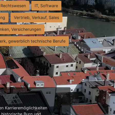
Rechtswesen
IT, Software
ung
Vertrieb, Verkauf, Sales
nken, Versicherungen
rk, gewerblich technische Berufe
n Karrieremöglichkeiten
e historische Burg und