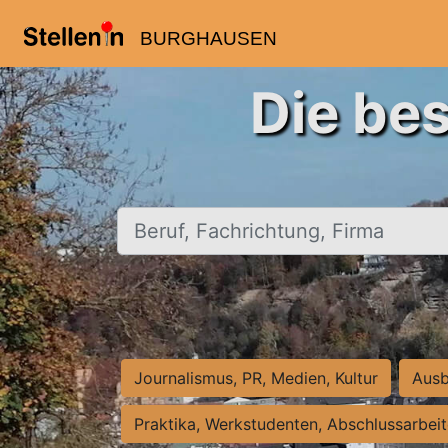
BURGHAUSEN
Die be
Beruf, Fachrichtung, Firma
Journalismus, PR, Medien, Kultur
Ausb
Praktika, Werkstudenten, Abschlussarbei