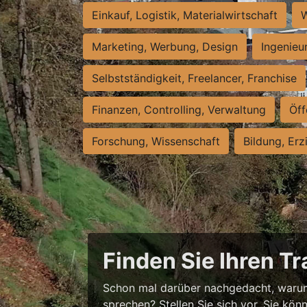
Einkauf, Logistik, Materialwirtschaft
W
Marketing, Werbung, Design
Ingenieu
Selbstständigkeit, Freelancer, Franchise
Finanzen, Controlling, Verwaltung
Öff
Forschung, Wissenschaft
Bildung, Erz
Finden Sie Ihren T
Schon mal darüber nachgedacht, warum
sprechen? Stellen Sie sich vor, Sie könn