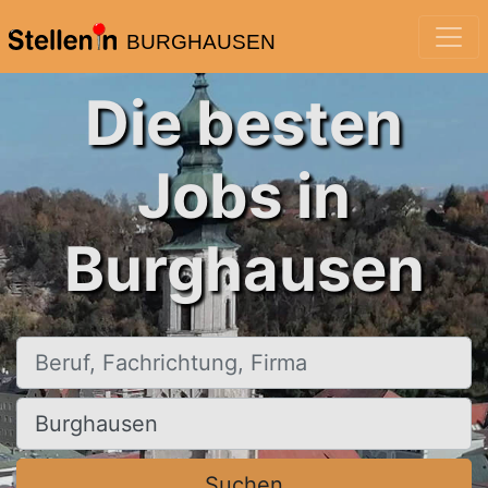
BURGHAUSEN
Die besten
Jobs in
Burghausen
Beruf, Fachrichtung, Firma
Ort, Stadt
Suchen