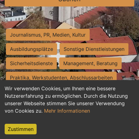
Journalismus, PR, Medien, Kultur
Ausbildungsplätze
Sonstige Dienstleistungen
Sicherheitsdienste
Management, Beratung
Praktika, Werkstudenten, Abschlussarbeiten
Wir verwenden Cookies, um Ihnen eine bessere
Personalwesen
Assistenz, Sekretariat
Nutzererfahrung zu ermöglichen. Durch die Nutzung
unserer Webseite stimmen Sie unserer Verwendung
Hilfskräfte, Aushilfs- und Nebenjobs
von Cookies zu.
Mehr Informationen
Einkauf, Logistik, Materialwirtschaft
Zustimmen
Weiterbildung, Studium, duale Ausbildung