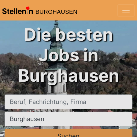
BURGHAUSEN
Die besten
Jobs in
Burghausen
Beruf, Fachrichtung, Firma
Ort, Stadt
Suchen