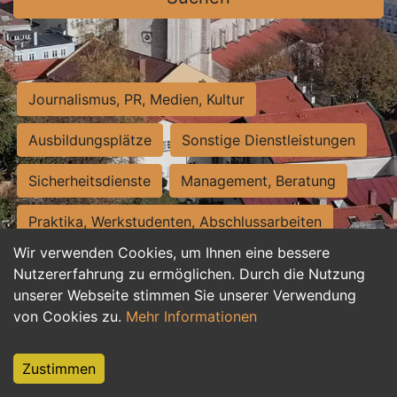
Journalismus, PR, Medien, Kultur
Ausbildungsplätze
Sonstige Dienstleistungen
Sicherheitsdienste
Management, Beratung
Praktika, Werkstudenten, Abschlussarbeiten
Wir verwenden Cookies, um Ihnen eine bessere
Personalwesen
Assistenz, Sekretariat
Nutzererfahrung zu ermöglichen. Durch die Nutzung
unserer Webseite stimmen Sie unserer Verwendung
Hilfskräfte, Aushilfs- und Nebenjobs
von Cookies zu.
Mehr Informationen
Einkauf, Logistik, Materialwirtschaft
Zustimmen
Weiterbildung, Studium, duale Ausbildung