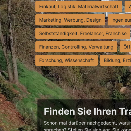
Einkauf, Logistik, Materialwirtschaft
W
Marketing, Werbung, Design
Ingenieu
Selbstständigkeit, Freelancer, Franchise
Finanzen, Controlling, Verwaltung
Öff
Forschung, Wissenschaft
Bildung, Erz
Finden Sie Ihren T
Schon mal darüber nachgedacht, warum
sprechen? Stellen Sie sich vor, Sie könn