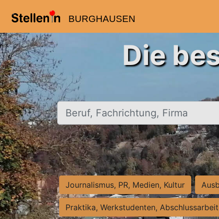
BURGHAUSEN
Die be
Beruf, Fachrichtung, Firma
Journalismus, PR, Medien, Kultur
Ausb
Praktika, Werkstudenten, Abschlussarbei