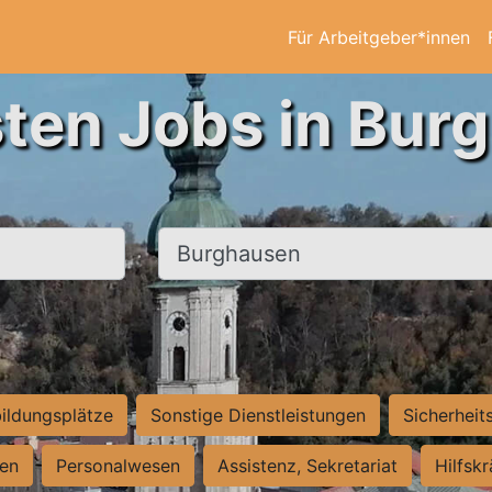
Für Arbeitgeber*innen
sten Jobs in Bur
Ort, Stadt
ildungsplätze
Sonstige Dienstleistungen
Sicherheit
ten
Personalwesen
Assistenz, Sekretariat
Hilfsk