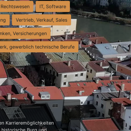
Rechtswesen
IT, Software
ung
Vertrieb, Verkauf, Sales
nken, Versicherungen
rk, gewerblich technische Berufe
n Karrieremöglichkeiten
e historische Burg und