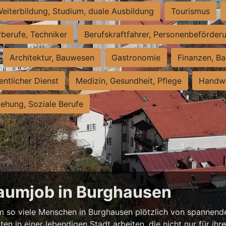
eiterbildung, Studium, duale Ausbildung
Tourismus
rberufe, Techniker
Berufskraftfahrer, Personenbeförder
Architektur, Bauwesen
Gastronomie
Finanzen, Ba
entlicher Dienst
Medizin, Gesundheit, Pflege
Handwe
iehung, Soziale Berufe
raumjob in Burghausen
 so viele Menschen in Burghausen plötzlich von spannende
ten in einer lebendigen Stadt arbeiten, die nicht nur für ihr